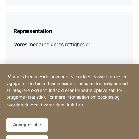
Yderligere
information
Repræsentation
Vores medarbejderes rettigheder.
På vores hjemmeside anvender vi cookies. Visse cookies er
vigtige for driften af hjemmesiden, mens andre hjælper med
Scandinavian Coffee System ApS
at integrere eksternt indhold eller forbedre oplevelsen for
brugerne (statistik). For mere information om cookies og
klik her
hvordan du deaktiverer dem,
.
Henvisninger
Lovmæssig information
Hjemmeside
[Website
Tilgængelighedserklæring
Sitemap
information]
Accepter alle