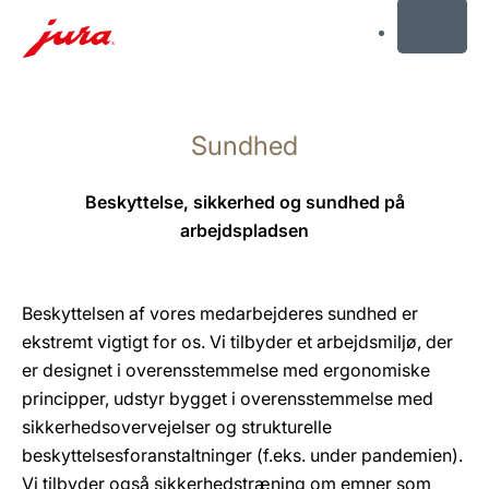
MENU
Skift
til
Sundhed
indhold
Skift
til
Beskyttelse, sikkerhed og sundhed på
søgning
arbejdspladsen
Beskyttelsen af vores medarbejderes sundhed er
ekstremt vigtigt for os. Vi tilbyder et arbejdsmiljø, der
er designet i overensstemmelse med ergonomiske
principper, udstyr bygget i overensstemmelse med
sikkerhedsovervejelser og strukturelle
beskyttelsesforanstaltninger (f.eks. under pandemien).
Vi tilbyder også sikkerhedstræning om emner som