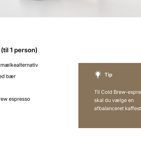
(til 1 person)
mælkealternativ
Tip
med bær
Til Cold Brew-espr
rew espresso
skal du vælge en
afbalanceret kaffest