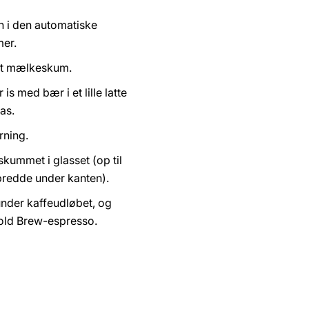
 i den automatiske
er.
dt mælkeskum.
is med bær i et lille latte
as.
rning.
ummet i glasset (op til
bredde under kanten).
under kaffeudløbet, og
Cold Brew-espresso.