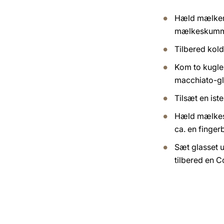
Hæld mælken
mælkeskumm
Tilbered kol
Kom to kugler 
macchiato-gl
Tilsæt en iste
Hæld mælkesk
ca. en finger
Sæt glasset 
tilbered en 