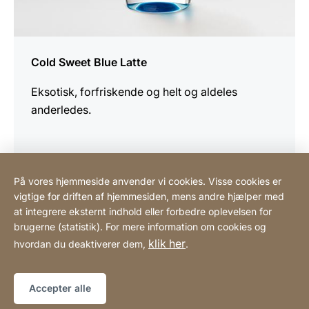
Cold Sweet Blue Latte
Eksotisk, forfriskende og helt og aldeles
anderledes.
På vores hjemmeside anvender vi cookies. Visse cookies er
vigtige for driften af hjemmesiden, mens andre hjælper med
Scandinavian Coffee System ApS
at integrere eksternt indhold eller forbedre oplevelsen for
brugerne (statistik). For mere information om cookies og
klik her
hvordan du deaktiverer dem,
.
Henvisninger
Lovmæssig information
Hjemmeside
[Website
Tilgængelighedserklæring
Sitemap
information]
Accepter alle