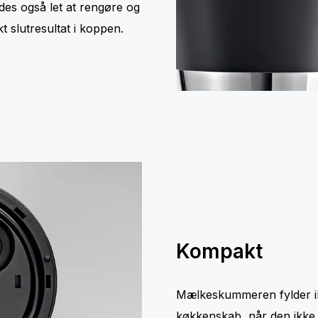
es også let at rengøre og
 slutresultat i koppen.
Kompakt
Mælkeskummeren fylder ikk
køkkenskab, når den ikke 