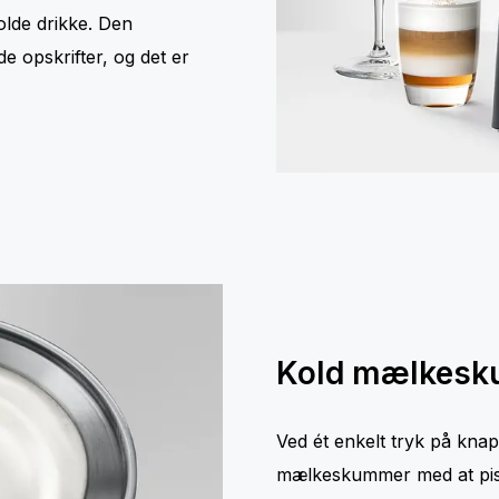
kolde drikke. Den
e opskrifter, og det er
Kold mælkesku
Ved ét enkelt tryk på kna
mælkeskummer med at pis