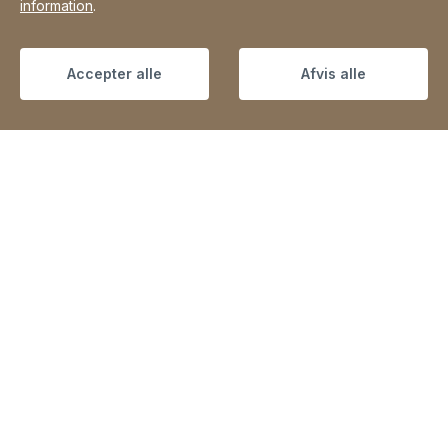
information
.
Accepter alle
Afvis alle
Mini tabs – perfekt hygiejne med et enkelt
click
Nem at anvende
Altid korrekt dosering