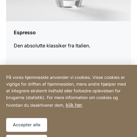
Espresso
Den absolutte klassiker fra Italien.
På vores hjemmeside anvender vi cookies. Visse cookies er
vigtige for driften af hjemmesiden, mens andre hjælper med
Scandinavian Coffee System ApS
at integrere eksternt indhold eller forbedre oplevelsen for
brugerne (statistik). For mere information om cookies og
klik her
hvordan du deaktiverer dem,
.
Henvisninger
Lovmæssig information
Hjemmeside
[Website
Tilgængelighedserklæring
Sitemap
information]
Accepter alle