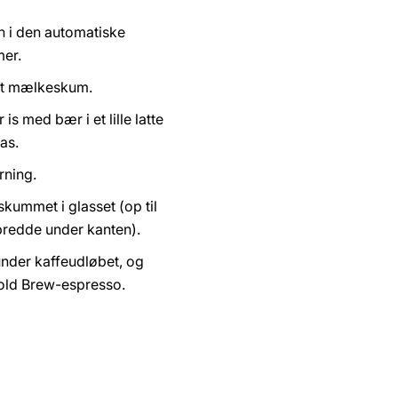
 i den automatiske
er.
dt mælkeskum.
is med bær i et lille latte
as.
rning.
ummet i glasset (op til
bredde under kanten).
under kaffeudløbet, og
Cold Brew-espresso.