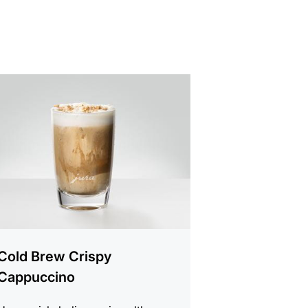
iften
Cold Brew Crispy
Cappuccino