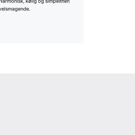
Harmonisk, kølig og simpelthen
velsmagende.