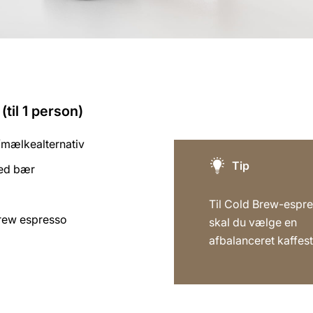
(til 1 person)
mælkealternativ
Tip
med bær
Til Cold Brew-espr
rew espresso
skal du vælge en
afbalanceret kaffest