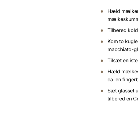
Hæld mælken
mælkeskumm
Tilbered kol
Kom to kugler 
macchiato-gl
Tilsæt en iste
Hæld mælkesk
ca. en finger
Sæt glasset 
tilbered en 