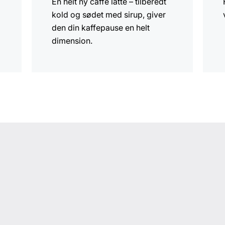
En helt ny caffè latte – tilberedt
kold og sødet med sirup, giver
den din kaffepause en helt
dimension.